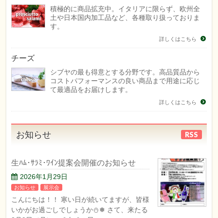
積極的に商品拡充中。イタリアに限らず、欧州全
土や日本国内加工品など、各種取り扱っておりま
す。
詳しくはこちら
チーズ
シブヤの最も得意とする分野です。高品質品から
コストパフォーマンスの良い商品まで用途に応じ
て最適品をお届けします。
詳しくはこちら
お知らせ
RSS
生ﾊﾑ･ｻﾗﾐ･ﾜｲﾝ提案会開催のお知らせ
2026年1月29日
お知らせ
展示会
こんにちは！！ 寒い日が続いてますが、皆様
いかがお過ごしでしょうか⛄❅ さて、来たる