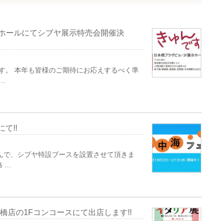
F展示ホールにてシブヤ展示特売会開催決
ます。 本年も皆様のご期待にお応えするべく準
…
にて!!
んで、シブヤ特設ブースを設置させて頂きま
 …
店船橋店の1Fコンコースにて出店します!!