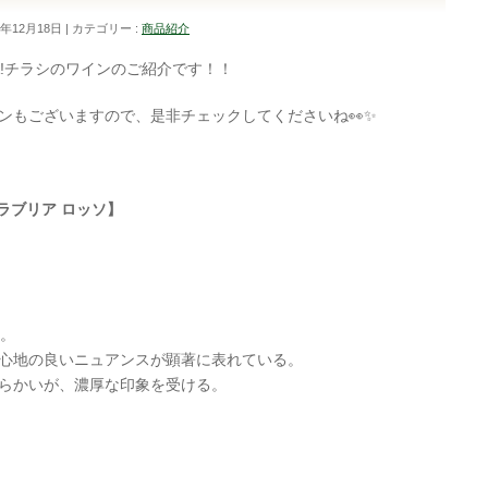
4年12月18日
カテゴリー :
商品紹介
OVA!チラシのワインのご紹介です！！
ンもございますので、是非チェックしてくださいね👀✨
ラブリア ロッソ】
調。
心地の良いニュアンスが顕著に表れている。
らかいが、濃厚な印象を受ける。