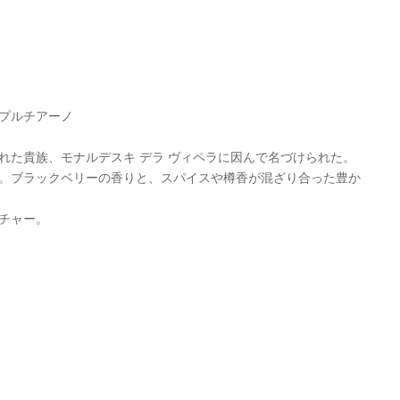
プルチアーノ
れた貴族、モナルデスキ デラ ヴィペラに因んで名づけられた。
。ブラックベリーの香りと、スパイスや樽香が混ざり合った豊か
チャー。